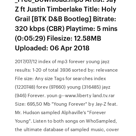
Z ft Justin Timberlake Title: Holy
Grail [BTK D&B Bootleg] Bitrate:
320 kbps (CBR) Playtime: 5 mins
(0:05:29) Filesize: 12.58MB
Uploaded: 06 Apr 2018
2017/07/12 index of mp3 forever young jayz
results: 1-20 of total 3936 sorted by: relevance
File size: Any size Tags for searches index
(1220748) forev (97660) young (316485) jayz
(946) Forever. youn g--www.liberty land.tv.rar
Size: 695,50 Mb "Young Forever" by Jay-Z feat.
Mr. Hudson sampled Alphaville's "Forever
Young". Listen to both songs on WhoSampled,
the ultimate database of sampled music, cover