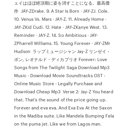
ェイはほぼ絶頂期に姿を消すことになる。最高傑
作 JAY-ZDrake. 9. A Star Is Born · JAY-ZJ. Cole.
10. Venus Vs. Mars · JAY-Z. 11. Already Home ·
JAY-ZKid Cudi. 12. Hate · JAY-ZKanye West. 13.
Reminder · JAY-Z. 14. So Ambitious · JAY-
ZPharrell Williams. 15. Young Forever · JAY-ZMr
Hudson ラップミュージシャン Jay-Z リンゼイ・
ボン, レオナルド・ディカプリオ Forever: Love
Songs from The Twilight Saga Download Mp3
Music - Download Movie Soundtracks OST -
Online Music Store - Legally Purchase and
Download Cheap Mp3 Verse 2: Jay-Z You heard
that. That's the sound of the price going up.
Forever and eva eva. And Eva Eva At the Saxon
in the Madiba suite. Like Mandela Bumping Fela
on the puma jet. Like we from Lagos man.