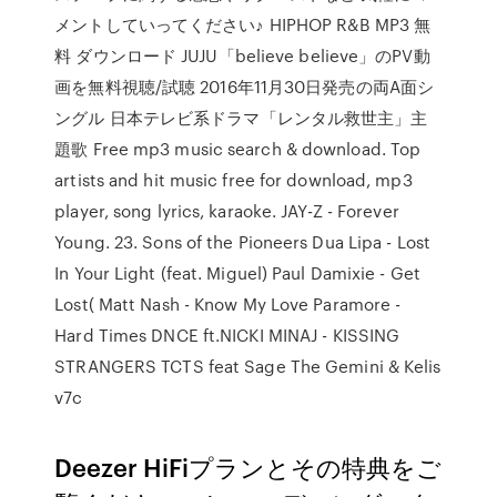
メントしていってください♪ HIPHOP R&B MP3 無
料 ダウンロード JUJU「believe believe」のPV動
画を無料視聴/試聴 2016年11月30日発売の両A面シ
ングル 日本テレビ系ドラマ「レンタル救世主」主
題歌 Free mp3 music search & download. Top
artists and hit music free for download, mp3
player, song lyrics, karaoke. JAY-Z - Forever
Young. 23. Sons of the Pioneers Dua Lipa - Lost
In Your Light (feat. Miguel) Paul Damixie - Get
Lost( Matt Nash - Know My Love Paramore -
Hard Times DNCE ft.NICKI MINAJ - KISSING
STRANGERS TCTS feat Sage The Gemini & Kelis
v7c
Deezer HiFiプランとその特典をご