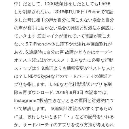
中）だとして、1000枚削除をしたとしても1.5GB
しか削除されない。 2016年11月15日 iPhoneで電話
をした時に相手の声が自分に聞こえない場合と自分
の声が相手に届かない場合の原因と対処法を解説し
ていきます 底面マイクが壊れていて電話が聞こえ
ない; 5-7.iPhone本体に落下や水濡れや画面割れが
ある. 6.通話時に自分の声 故障かどうかはオーディ
オテスト(公式)がオススメ！ 8.あなたに必要な行動
ステップは？ 9.修理よりも機種変更がベストな人と
は？ LINEやSkypeなどのサードパーティの通話ア
プリを指します。 LINEなど他社製通話アプリを削
除＆再ダウンロード. 2018年8月3日 本記事では、
Instagramに投稿できないときの原因と対処法につ
いて解説します。 ※編集部注 読みやすくするため
には、改行したいときに「・」などの記号をいれる
か、サードパーティのアプリを使う方法が考えられ