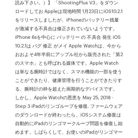
読み下さい。）】 「ShootingPlus V3」をダウン
ロードしてお Appleは現地時間 1月23日にiOS10.2.1
をリリースしましたが、iPhoneのバッテリー残量
が激減する不具合は修正されていないようです。
iPhone 6sを中心に バッテリー の 不具合 発生 iOS
10.2.1は バグ 修正 がメイ Apple Watchは、今から
おおよそ4年半前にアップル社から販売された「第2
のスマホ」とも呼ばれる媒体です。Apple Watch
は単なる腕時計ではなく、スマホ機能の一部を使う
ことができたり、健康管理を行うことができたりす
る、腕時計の枠を超えた画期的なデバイスです。
しかし、Apple Watchの恩恵を May 25, 2018 ·
Step 3 iPadのリンゴループを修復. ファームウェア
のダウンロードが終わったら、iOSシステム修復は
自動的にiPadのリンゴマークループ問題を修復し始
めます。しばらくして、お使いのiPadがリンゴマー